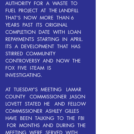
AUTHORITY  FOR  A  WASTE  TO  
FUEL  PROJECT  AT  THE LANDFILL  
THAT'S  NOW  MORE  THAN 6  
YEARS  PAST  ITS  ORIGINAL  
COMPLETION  DATE  WITH  LOAN  
REPAYMENTS  STARTING  IN  APRIL.  
ITS  A  DEVELOPMENT  THAT  HAS  
STIRRED  COMMUNITY  
CONTROVERSY  AND  NOW  THE  
FOX  FIVE  I-TEAM  IS  
INVESTIGATING.
AT  TUESDAY'S  MEETING   LAMAR  
COUNTY   COMMISSIONER  JASON  
LOVETT  STATED  HE   AND  FELLOW  
COMMISSIONER  ASHLEY  GILLES  
HAVE  BEEN  TALKING  TO  THE  FBI  
 FOR  MONTHS  AND  DURING  THE  
MEETING  WERE  SERVED  WITH 