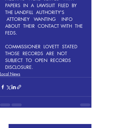
PAPERS  IN  A  LAWSUIT  FILED  BY  
THE LANDFILL  AUTHORITY'S  
 ATTORNEY   WANTING    INFO    
ABOUT  THEIR  CONTACT WITH  THE  
FEDS. 
COMMISSIONER  LOVETT  STATED  
THOSE  RECORDS  ARE  NOT  
SUBJECT  TO  OPEN  RECORDS  
DISCLOSURE.
Local News
Recent Posts
See All